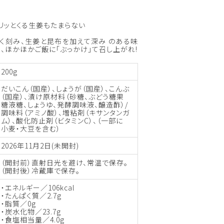
ピリッとくる生姜もたまらない
く刻み、生姜と昆布を加えて深み のある味
り、ほかほかご飯に「ぶっかけ」て召し上がれ!
200g
だいこん（国産）、しょうが（国産）、こんぶ
（国産）、漬け原材料（砂糖、ぶどう糖果
糖液糖、しょうゆ、発酵調味液、醸造酢）/
調味料（アミノ酸）、増粘剤（キサンタンガ
ム）、酸化防止剤（ビタミンC）、（一部に
小麦・大豆を含む）
2026年11月2日(未開封)
（開封前）直射日光を避け、常温で保存。
（開封後）冷蔵庫で保存。
・エネルギー／106kcal
・たんぱく質／2.7g
・脂質／0g
・炭水化物／23.7g
・食塩相当量／4.0g